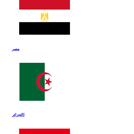
مصر
االجزائر