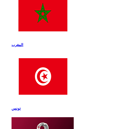
المغرب
تونس