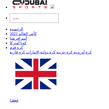
الرئيسية
كأس العالم 2022
أمم إفريقيا
كوبا أميركا
كرة قدم
كرة أوروبية
كرة عربية
كرة دولية
الإمارات
كرة قارية
إنجلترا