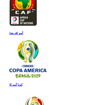
أمم إفريقيا
كوبا أميركا