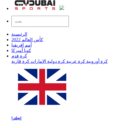
الرئيسية
كأس العالم 2022
أمم إفريقيا
كوبا أميركا
كرة قدم
كرة أوروبية
كرة عربية
كرة دولية
الإمارات
كرة قارية
إنجلترا