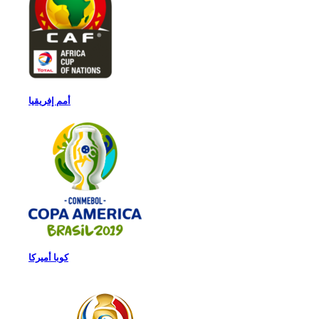
أمم إفريقيا
كوبا أميركا