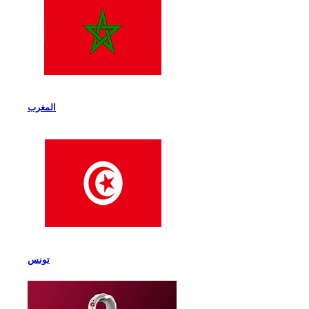
المغرب
تونس