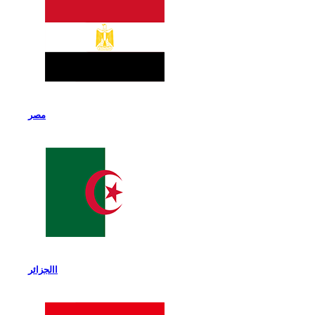
مصر
االجزائر