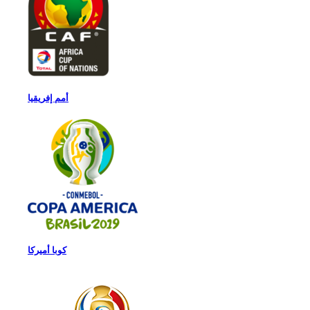
أمم إفريقيا
كوبا أميركا