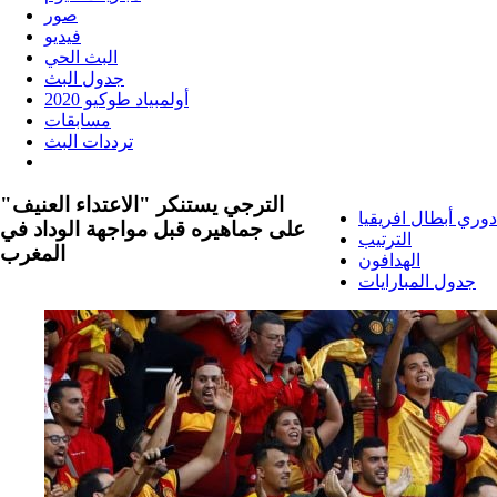
صور
فيديو
البث الحي
جدول البث
أولمبياد طوكيو 2020
مسابقات
ترددات البث
الترجي يستنكر "الاعتداء العنيف"
دوري أبطال افريقيا
على جماهيره قبل مواجهة الوداد في
الترتيب
المغرب
الهدافون
جدول المبارايات