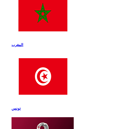
المغرب
تونس