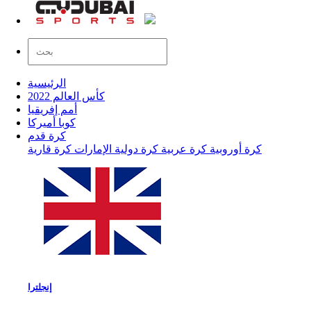
الرئيسية
كأس العالم 2022
أمم إفريقيا
كوبا أميركا
كرة قدم
كرة أوروبية
كرة عربية
كرة دولية
الإمارات
كرة قارية
إنجلترا