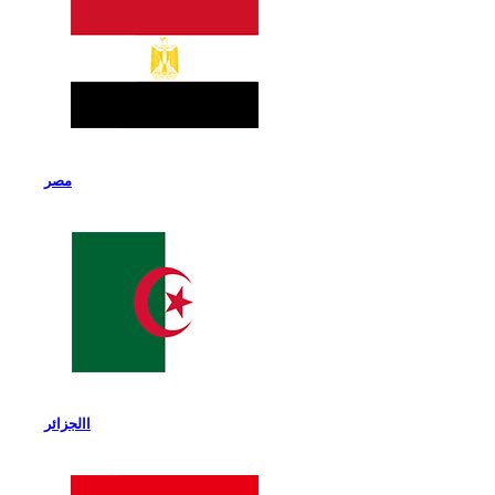
مصر
االجزائر