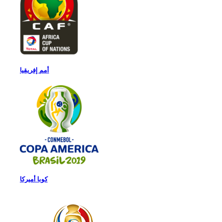
أمم إفريقيا
كوبا أميركا