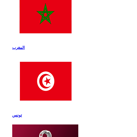
المغرب
تونس