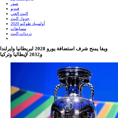
صور
فيديو
البث الحي
جدول البث
أولمبياد طوكيو 2020
مسابقات
ترددات البث
ويفا يمنح شرف استضافة يورو 2028 لبريطانيا وايرلندا
و2032 لإيطاليا وتركيا