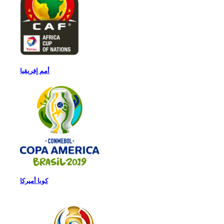
أمم إفريقيا
كوبا أميركا