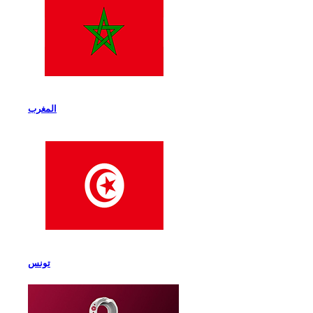
المغرب
تونس