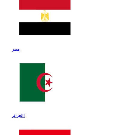
مصر
االجزائر