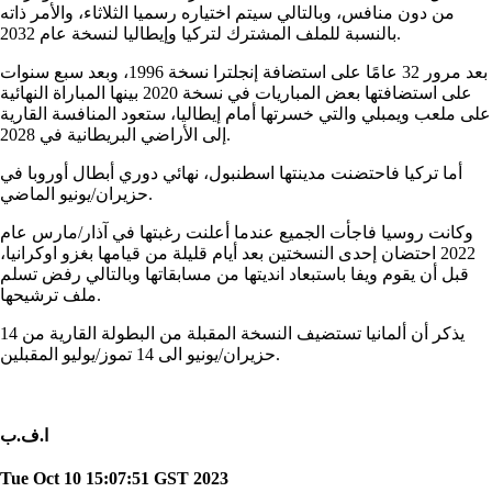
من دون منافس، وبالتالي سيتم اختياره رسميا الثلاثاء، والأمر ذاته
بالنسبة للملف المشترك لتركيا وإيطاليا لنسخة عام 2032.
بعد مرور 32 عامًا على استضافة إنجلترا نسخة 1996، وبعد سبع سنوات
على استضافتها بعض المباريات في نسخة 2020 بينها المباراة النهائية
على ملعب ويمبلي والتي خسرتها أمام إيطاليا، ستعود المنافسة القارية
إلى الأراضي البريطانية في 2028.
أما تركيا فاحتضنت مدينتها اسطنبول، نهائي دوري أبطال أوروبا في
حزيران/يونيو الماضي.
وكانت روسيا فاجأت الجميع عندما أعلنت رغبتها في آذار/مارس عام
2022 احتضان إحدى النسختين بعد أيام قليلة من قيامها بغزو اوكرانيا،
قبل أن يقوم ويفا باستبعاد انديتها من مسابقاتها وبالتالي رفض تسلم
ملف ترشيحها.
يذكر أن ألمانيا تستضيف النسخة المقبلة من البطولة القارية من 14
حزيران/يونيو الى 14 تموز/يوليو المقبلين.
ا.ف.ب
Tue Oct 10 15:07:51 GST 2023