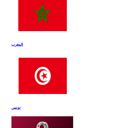
المغرب
تونس