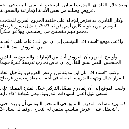
أوصد جلال القادري، المدرب السابق للمنتخب التونسي، الباب في وجه
عروضٍ وصلته من بعض الأندية الإماراتية والسعودية.
وكان القادري قد تعرّض للإقالة على خلفية الخروج الحزين للمنتخب
التونسي من بطولة كأس أمم إفريقيا 2023، إذ تذيل نسور قرطاج
مجموعتهم بنقطتين في رصيدهم، وودّعوا مبكرا.
وادّعى موقع "استاد 24" التونسي إلى أن ابن الـ52 عاما تلقى "العديد
من العروض" بعد إقالته.
وأوضح التقرير بأن العروض أتت من الإمارات والسعودية، البلدين
الخليجيين اللذين سبق للقادري أن خاض تجارب تدريبيةً كثيرةً فيهما.
وكتب "استاد 24" بأن ابن مدينة توزر رفض العروض، وتأجيل اتخاذ
القرار حيال وجهته التدريبية المقبلة في أعقاب مغادرة نسور قرطاج.
ولفت الموقع إلى أن القادري يفضّل التركيز خلال الفترة المقبلة على
السعي لنيل أعلى الشهادات التدريبية، وهي شهادة "كاف أيه".
كما يريد مساعد المدرب السابق في المنتخب التونسي أن يتريث حتى
يتحصّل على "عرضٍ مناسبٍ يضمن له النجاح"، وفقا لـ"استاد 24".