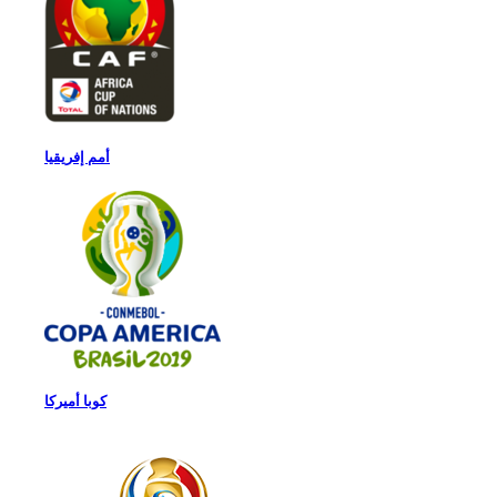
أمم إفريقيا
كوبا أميركا