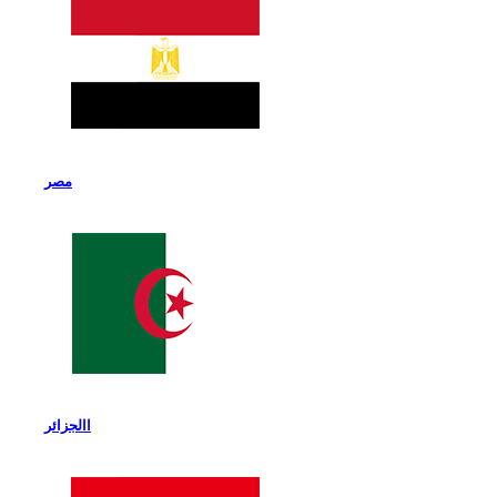
مصر
االجزائر