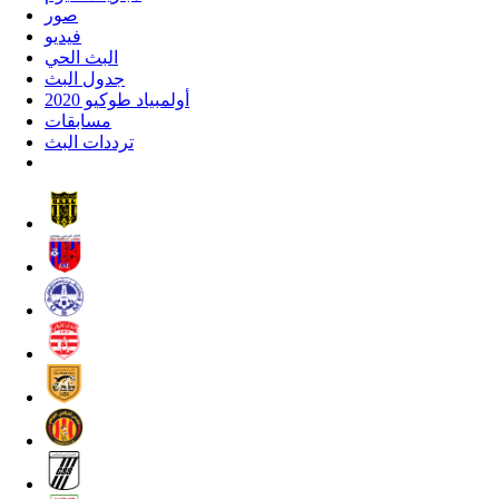
صور
فيديو
البث الحي
جدول البث
أولمبياد طوكيو 2020
مسابقات
ترددات البث