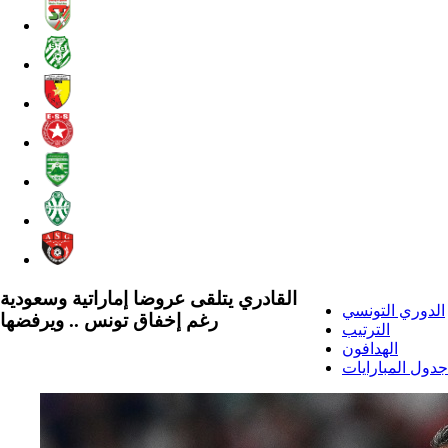
القادري يتلقى عروضا إماراتية وسعودية
الدوري التونسي
رغم إخفاق تونس .. ويرفضها
الترتيب
الهدافون
جدول المبارايات