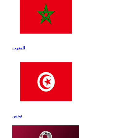
المغرب
تونس