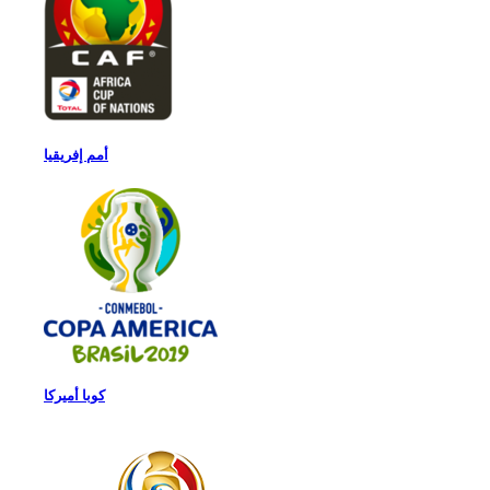
أمم إفريقيا
كوبا أميركا