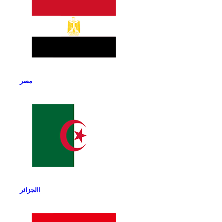
مصر
االجزائر