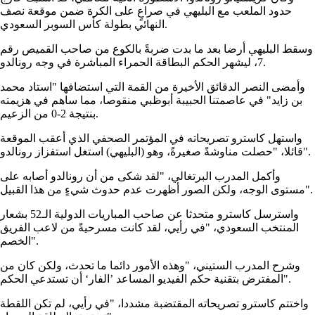
حدود الملعب مع البليهي في صراعٍ على الكرة ضمن موقعة نصف
النهائي بطولة كأس السوبر السعودي.
وسقط البليهي أرضا بعد ما بدت ضربةً بالكوع من صاحب القميص رقم
7، ليشهر الحكم البطاقة الحمراء المباشرة في وجه رونالدو.
وأمضى النصر الدقائق الأخيرة من القمة التي استضافها "استاد محمد
بن زايد" في عاصمتنا الحبيبة أبوظبي منقوصا، مما ساهم في هزيمته
بنتيجة 2-0 من الزعيم.
واستهل كاسترو تصريحاته في المؤتمر الصحفي الذي أعقب الموقعة
قائلا، "حصلت مناوشةً صغيرةً، وهو (البليهي) استغل استفزاز رونالدو".
وأكمل المدرب البرتغالي، "لقد شكى من أن رونالدو أصابه على
مستوى الوجه، ولكن الصور أظهرت عدم حدوث شيءٍ من هذا القبيل".
واسترسل كاسترو متحدثا عن صاحب المباريات الدولية الـ52 بشعار
المنتخب السعودي، "في رأيي، لقد كانت مسرحيةً من لاعب الفريق
الخصم".
وشرح المدرب الستيني، "وهذه الأمور دائما ما تحدث، ولكن كان من
المفترض بتقنية حكم الفيديو المساعد ’الفار‘ أن تستدعي الحكم".
واختتم كاسترو تصريحاته المقتضبة مشددا، "في رأيي، لم تكن اللقطة