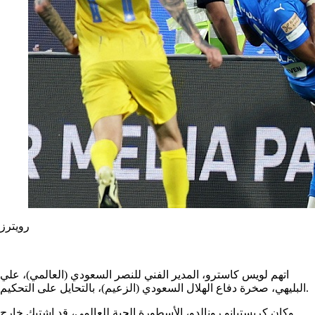
رويترز
اتهم لويس كاسترو، المدير الفني للنصر السعودي (العالمي)، علي
البليهي، صخرة دفاع الهلال السعودي (الزعيم)، بالتحايل على التحكيم.
وكان كريستيانو رونالدو، الأسطورة الحية للعالمي، قد اشتبك خارج