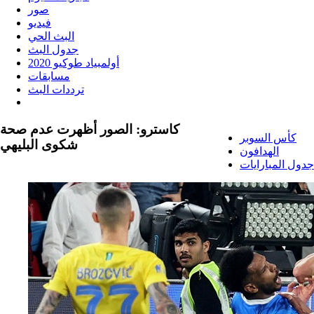
صور
فيديو
البث الحي
جدول البث
أولمبياد طوكيو 2020
مسابقات
ترددات البث
كاسترو: الصور أظهرت عدم صحة
كأس السوبر
شكوى البليهي
الهدافون
جدول المبارايات