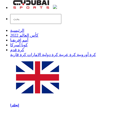
الرئيسية
كأس العالم 2022
أمم إفريقيا
كوبا أميركا
كرة قدم
كرة أوروبية
كرة عربية
كرة دولية
الإمارات
كرة قارية
إنجلترا