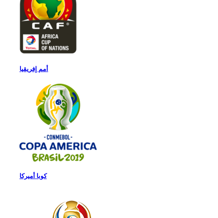
أمم إفريقيا
كوبا أميركا