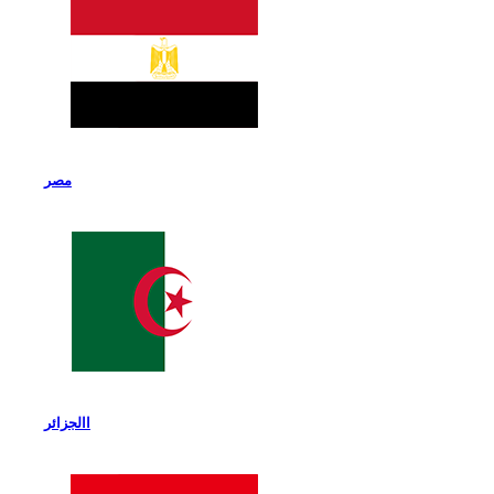
مصر
االجزائر