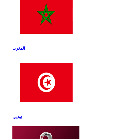
المغرب
تونس