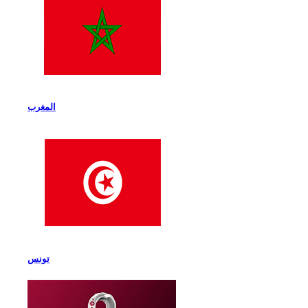
المغرب
تونس