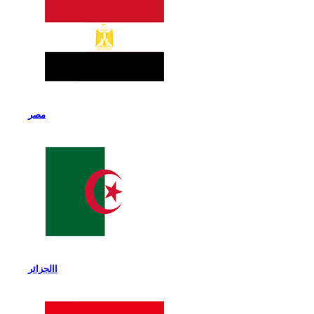
مصر
االجزائر