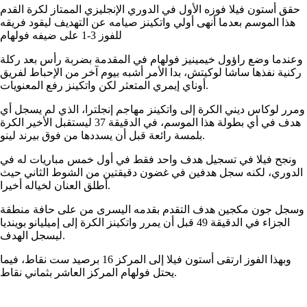
حقق أستون فيلا فوزه الأول في الدوري الإنجليزي الممتاز لكرة القدم
هذا الموسم بعدما أنهى أولي واتكينز صيامه عن التهديف ليقود فريقه
للفوز 3-1 على ضيفه فولهام
وعندما وضع راؤول خيمينيز فولهام في المقدمة بضربة رأس بعد ركلة
ركنية نفذها ساشا لوكيتش، بدا الأمر أشبه بيوم آخر من الإحباط لفريق
أوناي إيمري المتعثر لكن واتكينز رفع المعنويات.
ومرر لوكاس ديني الكرة إلى واتكينز مهاجم إنجلترا، الذي لم يسجل أي
هدف في أي بطولة هذا الموسم، في الدقيقة 37 ليستقبل الأخير الكرة
بلمسة رائعة قبل أن يسددها من فوق بيرند لينو.
ونجح فيلا في تسجيل هدف واحد فقط في أول خمس مباريات له في
الدوري، لكنه سجل هدفين في غضون دقيقتين من الشوط الثاني حيث
أطلق العنان لخياله أخيرا.
وسجل جون مكجين هدف التقدم بقدمه اليسرى من على حافة منطقة
الجزاء في الدقيقة 49 قبل أن يمرر واتكينز الكرة إلى إميليانو بوينديا
ليسجل الهدف.
وبهذا الفوز ارتقى أستون فيلا إلى المركز 16 برصيد ست نقاط، فيما
يحتل فولهام المركز العاشر بثماني نقاط.