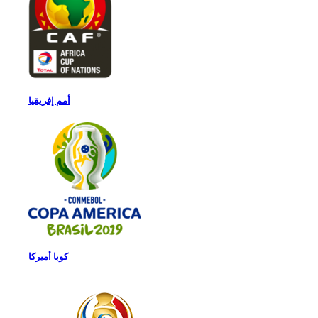
أمم إفريقيا
كوبا أميركا