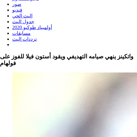
صور
فيديو
البث الحي
جدول البث
أولمبياد طوكيو 2020
مسابقات
ترددات البث
واتكينز ينهي صيامه التهديفي ويقود أستون فيلا للفوز على
فولهام